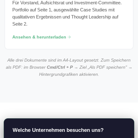
Für Vorstand, Aufsichtsrat und Investment-Committee.
Portfolio auf Seite 1, ausgewählte Case Studies mit
qualitativen Ergebnissen und Thought Leadership auf
Seite 2.
Ansehen & herunterladen
Alle drei Dokumente sind im A4-Layout gesetzt. Zum Speichern
als PDF: im Browser
Cmd/Ctrl + P
→ Ziel „Als PDF speichern" →
Hintergrundgrafiken aktivieren.
© 2026 qurix Technology GmbH. Alle Rechte vorbehalten.
Impressum
|
Datenschutz
Welche Unternehmen besuchen uns?