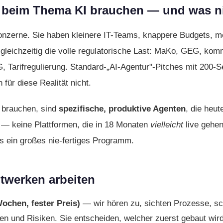
 beim Thema KI brauchen — und was n
onzerne. Sie haben kleinere IT-Teams, knappere Budgets, m
leichzeitig die volle regulatorische Last: MaKo, GEG, k
 Tarif­regulierung. Standard-„AI-Agentur"-Pitches mit 200-S
ür diese Realität nicht.
 brauchen, sind
spezifische, produktive Agenten
, die heu
 — keine Plattformen, die in 18 Monaten
vielleicht
live gehen
s ein großes nie-fertiges Programm.
dtwerken arbeiten
ochen, fester Preis)
— wir hören zu, sichten Prozesse, sc
en und Risiken. Sie entscheiden, welcher zuerst gebaut wir