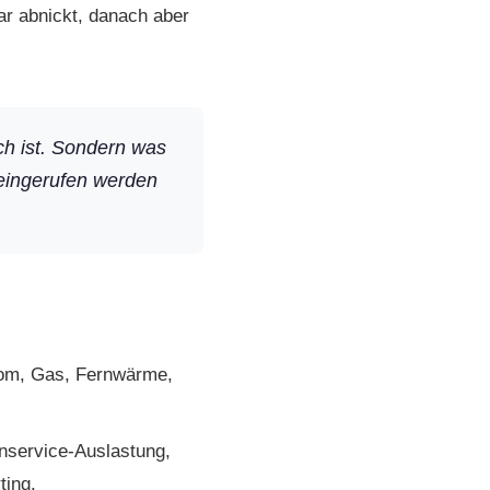
war abnickt, danach aber
ch ist. Sondern was
reingerufen werden
rom, Gas, Fernwärme,
­service-Auslastung,
ting.