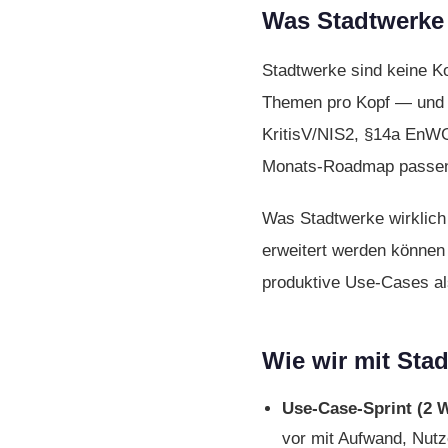
Was Stadtwerke
Stadtwerke sind keine K
Themen pro Kopf — und g
KritisV/NIS2, §14a EnWG,
Monats-Roadmap passen f
Was Stadtwerke wirklich
erweitert werden können
produktive Use-Cases al
Wie wir mit Sta
Use-Case-Sprint (2 W
vor mit Aufwand, Nutz