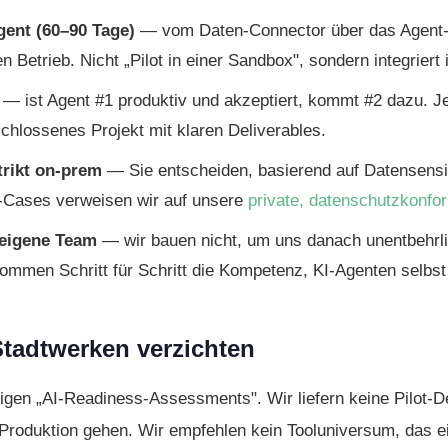
gent (60–90 Tage)
— vom Daten-Connector über das Agent-
n Betrieb. Nicht „Pilot in einer Sandbox", sondern integriert
— ist Agent #1 produktiv und akzeptiert, kommt #2 dazu. Je
chlossenes Projekt mit klaren Deliverables.
trikt on-prem
— Sie entscheiden, basierend auf Daten­sensibi
-Cases verweisen wir auf unsere
private, datenschutzkonfor
 eigene Team
— wir bauen nicht, um uns danach unentbehrli
ommen Schritt für Schritt die Kompetenz, KI-Agenten selbst w
Stadtwerken verzichten
ligen „AI-Readiness-Assessments". Wir liefern keine Pilot-
 Produktion gehen. Wir empfehlen kein Tool­universum, das 