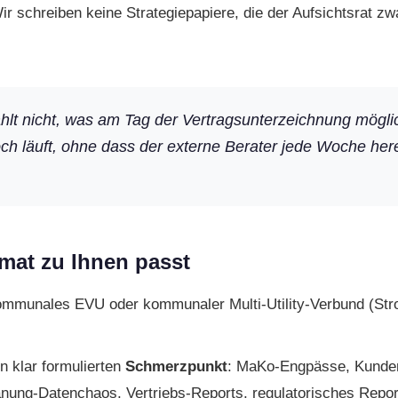
ir schreiben keine Strategie­papiere, die der Aufsichtsrat z
hlt nicht, was am Tag der Vertrags­unter­zeichnung mögli
ch läuft, ohne dass der externe Berater jede Woche he
mat zu Ihnen passt
kommunales EVU oder kommunaler Multi-Utility-Verbund (St
n klar formulierten
Schmerzpunkt
: MaKo-Engpässe, Kunden
ng-Datenchaos, Vertriebs-Reports, regulatorisches Repor